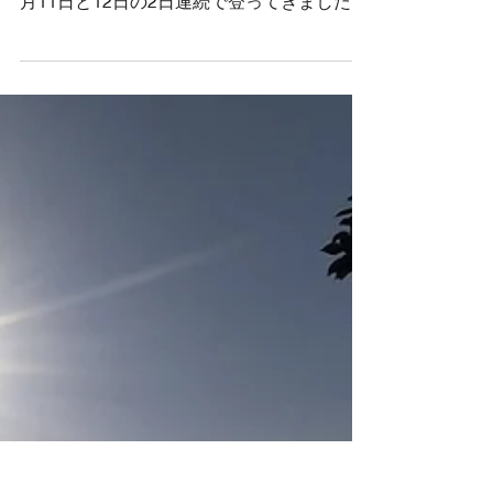
ァイ。
兵庫県との県境にある岡山県最高峰・後山
（1344m）。兵庫側の呼称は板馬見山。 11
月11日と12日の2日連続で登ってきました。
すでに紅葉は終わって、足元に落葉していま
した。 1日目の天気は雨。寒気が入り、風も
強い予報だったので、予定していた駒の尾山
からの縦走を変更して 後山キャンプ場から
船木山経由で後山を目指しました。 登山道
を使わない、山腹にある三角点を探すルート
ファインディング。 もちろん、普通の登山
ではありません。 地形を見極めて、最適で
安全なルートを見つけるセンスと技量が問わ
れる課題。 ↓チームに分かれて、地形図を見
ながら計画を練ります 下草の少ない杉林を
選ぶと、必然的に急登になる。自然林に出る
と、濡れた落ち葉が滑りやすい。 尾根を直
登か、谷を挟んでトラバースか、五感をフル