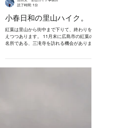
吉田太一登山ガイド事務所
読了時間: 1分
小春日和の里山ハイク。
紅葉は里山から街中まで下りて、終わりを迎
えつつあります。 11月末に広島市の紅葉の
名所である、三滝寺を訪れる機会がありまし
た。 祝日だったので、三滝寺周辺は多くの
観光客、ハイカーで賑わっていました。紅葉
狩りではなく、初心者講習で三滝寺から大茶
臼山、三滝山と歩いてきました。人に会わな
いマイナールートなので、喧騒から離れて静
かな登山を楽しむことができました。少し湿
度が高く瀬戸内は霞んでいましたが、陽射し
たっぷりな小春日和でした。 ↓三滝山山頂よ
り 紅葉が目的ではなかったので、思いがけ
ず良い一日になりました。みなさんもスマホ
でカシャカシャ良い画を切り取っていまし