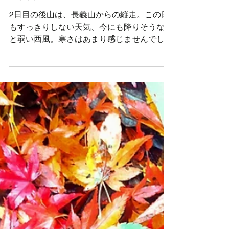
後山2日目．長義山から後
山縦走。
2日目の後山は、長義山からの縦走。この日
もすっきりしない天気、今にも降りそうな空
と弱い西風。寒さはあまり感じませんでし
た。今日は歩けるメンバーなので、予定通り
の縦走プラン楽しむことに。午後から北風に
変わって気温が下がるという予報だったの
で、スピードが大事になってきます。 ↓大海
里山から船木山・後山への稜線 縦走プラン
は、長義山・ダルガ峰・大海里山・駒の尾
山・鍋ヶ谷山・船木山・後山・おごしき山の
8座を経由して、 板馬見渓谷に下山する約14
㎞のコース。 ↓長義山（なぎさん）登山口 ち
ぐさスキー場上部からダルガ峰（ダルガナ
ル）は、平らな地形に杉林の植林地帯。珍し
い。少し分かりにくい場所もありましたが、