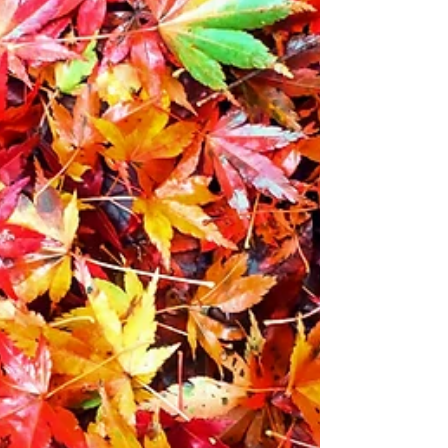
概ね快適な登山道が続きます。 ちぐさスキ
ー場上部からダルガ峰（ダルガナル）は、平
らな地形に杉林の植林地帯。珍しい。少し分
かりにくい場所もありましたが、概ね快適な
登山道が続きます。 ↓駒の尾山山頂 駒の尾山
でランチタイム。食後に野点をいただきまし
た。温かくておいしいかったです。 短いラ
ンチタイムを終えると同時に、雨が降り始め
ました。この先は快適な尾根歩きなの