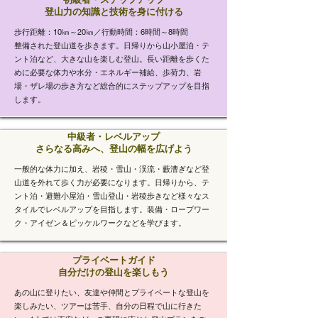
​登山力の知識と技術を身に付ける
歩行距離：10㎞～20㎞／行動時間：6時間～8時間
整備された登山道を歩きます。日帰りから山小屋泊・テ
ント泊など、大きな山を楽しむ登山。長い距離を歩くた
めに必要な体力や水分・エネルギー補給、歩荷力、岩
場・ザレ場の歩き方など総合的にステップアップを目指
します。​
中級者・レベルアップ
​さらなる高みへ、登山の幅を広げよう
一般的な体力に加え、
​岩稜・雪山・渓流・藪漕ぎなど登
山道を外れて歩く力が必要になります。​日帰りから、テ
ント泊・避難小屋泊・雪山登山・岩稜歩きなど様々なス
タイルでレベルアップを目指します。装備・ロープワー
ク・アイゼン＆ピッケルワークなどを学びます。
プライベートガイド
​自分だけの登山を楽しもう
あの山に登りたい、友達や仲間とプライベートな登山を
楽しみたい、ツアーは苦手、自分の日程で山に行きた