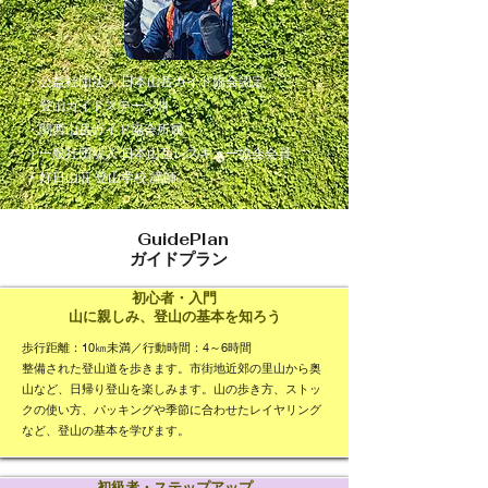
・公益社団法人 日本山岳ガイド協会認定
登山ガイドステージⅢ
・関西山岳ガイド協会所属
・一般社団法人 日本山岳レスキュー協会会員
・好日山荘 登山学校 講師​
​
GuidePlan
ガイドプラン
初心者・入門
​山に親しみ、登山の基本を知ろう
歩
行距離：10㎞未満／
行動時間：4～6時間
整備された登山道を歩きます。市街地近郊の里山から奥
山など、日帰り登山を楽しみます。山の歩き方、ストッ
クの使い方、パッキングや季節に合わせたレイヤリング
など、登山の基本を学びます。
初級者・ステップアップ