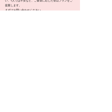
い、1人では不安など、ご要望に応じた登山プランをご
提案します。
まずはお問い合わせください。
​里山から長期縦走、辺境の山まで色々ご相談ください。
講習ガイド
​安全を高める登山スタイルを学ぶ
グループ単位で登山技術を学びたい方に各種講習をご準
備しています。山岳ガイドや専門家によるロープワーク
や特殊救助技術などのリスクの高い技術を学びたい方へ
お薦めです。
まずはお問い合わせください。
例）山岳救助講習​・クライミング講習
登山ガイドステージⅢの職能範囲について
無積雪期：登山地図の実線、破線で示されたコース
積雪期：山小屋から日帰り可能な容易な雪山登山
クライミング要素の高いバリエーションルートやロープ
を必要とする山など、難易度の高い山は信頼のおける山
岳ガイドをご紹介しております。まずはお問い合わせく
ださい。