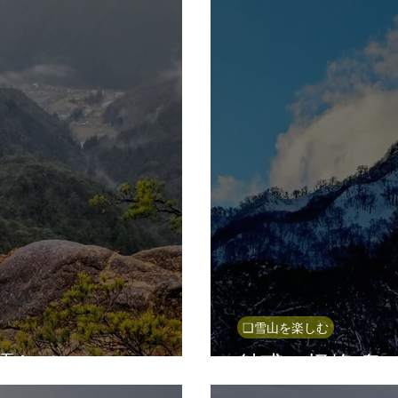
❑雪山を楽しむ
濡れる
魅惑の怪峰 烏