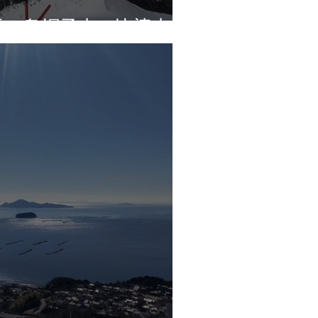
雪＠烏帽子山・比婆山