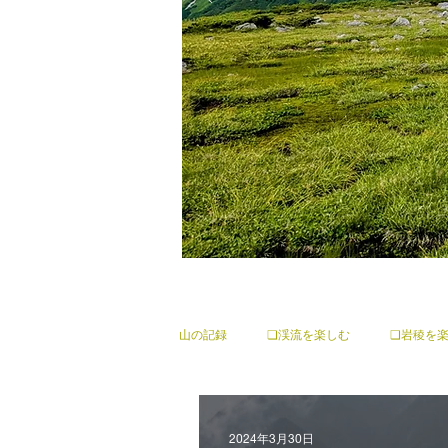
山の記録
❏渓流を楽しむ
❑岩稜を
2024年3月30日