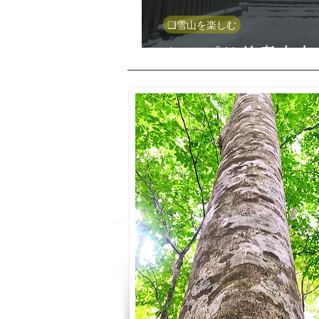
❑雪山を楽しむ
やっぱり伯耆大山