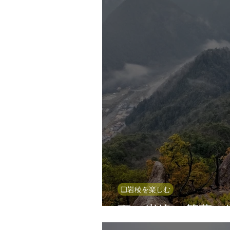
❑岩稜を楽しむ
雨の岩峰で笹藪に