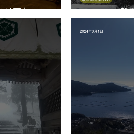
＠絵下山
モフモフの新
2024年3月1日