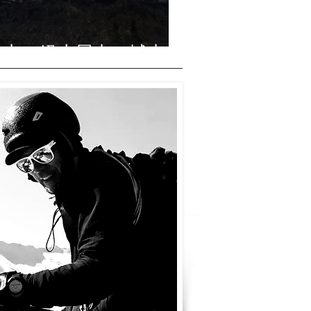
る山＠経小屋山・城山