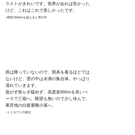
ラストがきれいです。視界があれば良かった
けど、これはこれで美しかったです。
↓標高1500mを超えると雲の中
雨は降っていないので、雨具を着るほどでは
ないけど、雲の中は水滴の集合体。やっぱり
濡れていきます。
急がず焦らず緩めず、高度差900mを良いペ
ースで三嶺へ。眺望も無いので少し休んで、
幕営地の白髪避難小屋へ。
↓トリカブトの群生