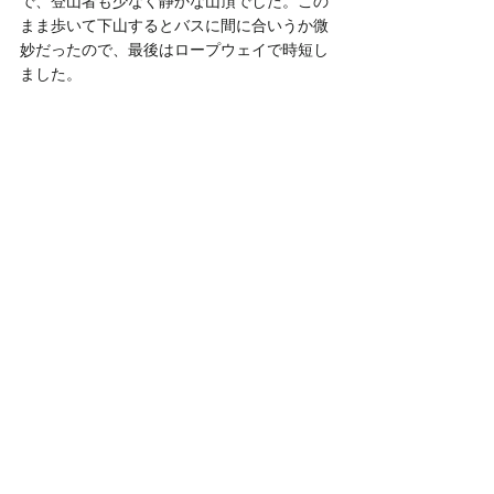
で、登山者も少なく静かな山頂でした。この
まま歩いて下山するとバスに間に合いうか微
妙だったので、最後はロープウェイで時短し
ました。
丁度いい時間に見ノ越へ下山して、予定より
早いバスで名頃へ戻りました。四国を代表す
る美しい稜線は見えませんでしたが、歩き応
えのあるルートを良いペースで歩けて充実し
た2日間でした。ありがとうございました。