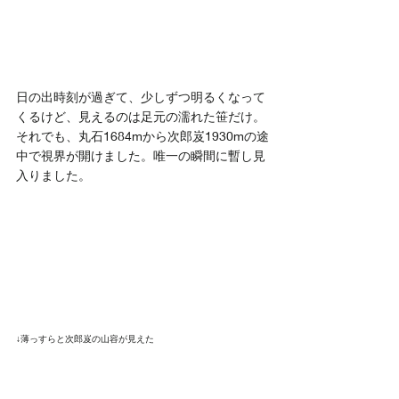
日の出時刻が過ぎて、少しずつ明るくなって
くるけど、見えるのは足元の濡れた笹だけ。
それでも、丸石1684mから次郎岌1930mの途
中で視界が開けました。唯一の瞬間に暫し見
入りました。
↓薄っすらと次郎岌の山容が見えた