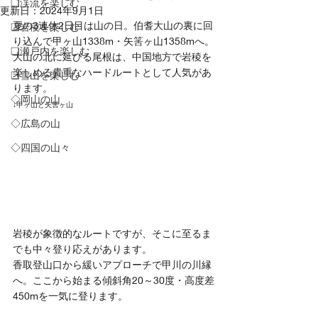
❏渓流を楽しむ
更新日：
2024年9月1日
夏の3連休2日目は山の日。伯耆大山の裏に回
❑岩稜を楽しむ
り込んで甲ヶ山1338m・矢筈ヶ山1358mへ。
❏瀬戸内を楽しむ
大山の北に延びる尾根は、中国地方で岩稜を
楽しめる貴重なハードルートとして人気があ
❑雪山を楽しむ
ります。
◇岡山の山
↓甲ヶ山と矢筈ヶ山
◇広島の山
◇四国の山々
岩稜が象徴的なルートですが、そこに至るま
でも中々登り応えがあります。
香取登山口から緩いアプローチで甲川の川縁
へ。ここから始まる傾斜角20～30度・高度差
450mを一気に登ります。