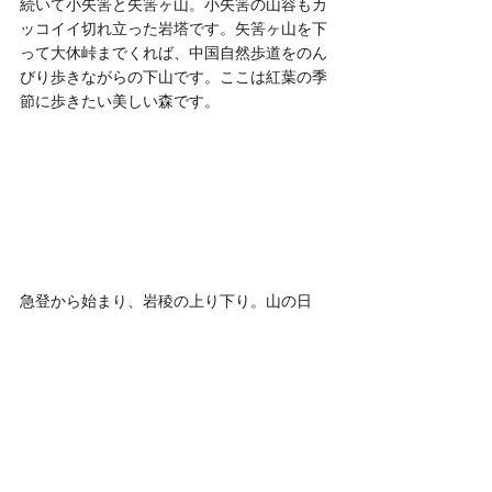
続いて小矢筈と矢筈ヶ山。小矢筈の山容もカ
ッコイイ切れ立った岩塔です。矢筈ヶ山を下
って大休峠までくれば、中国自然歩道をのん
びり歩きながらの下山です。ここは紅葉の季
節に歩きたい美しい森です。
急登から始まり、岩稜の上り下り。山の日
に、たっぷりと山を満喫できました。
まだ積雪期に訪れたことが無いので、いつか
登ってみたいですね。これもハードそうで
す。