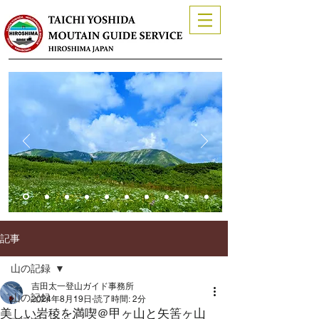
記事
山の記録
吉田太一登山ガイド事務所
山の記録
2024年8月19日
読了時間: 2分
美しい岩稜を満喫＠甲ヶ山と矢筈ヶ山