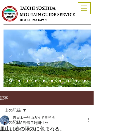
記事
山の記録
吉田太一登山ガイド事務所
山の記録
2月22日
読了時間: 1分
里山は春の陽気に包まれる。