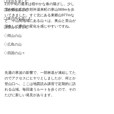
❏渓流を楽しむ
2月中旬の週末は穏やかな春の陽ざし。少し
雪が残る広島市郊外湯来町の寒山869mを歩
❑岩稜を楽しむ
いてきました。すぐ北にある東郷山977mな
❏瀬戸内を楽しむ
ど、中山間地域にある山々は、奥山と里山が
混在して季節の変化を感じやすいですね。
❑雪山を楽しむ
◇岡山の山
◇広島の山
◇四国の山々
先週の寒波の影響で、一部林道が凍結してた
のでアクセスにヒヤリとしましたが、何とか
登山口へ。ここは地図読み講習で定期的に訪
れる山域。毎回違うルートを歩くので、その
たびに新しい発見があります。