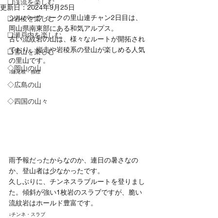
❏渓流を楽しむ
更新日：
2024年9月25日
シルバーウィークの里山連チャン2日目は、
❑岩稜を楽しむ
岡山県南東部にある和気アルプス。
❏瀬戸内を楽しむ
古い流紋岩の山は、様々なルートが開拓され
ており、縦走や岩稜系の登山が楽しめる人気
❑雪山を楽しむ
の里山です。
◇岡山の山
↓鎌尾根・独標
◇広島の山
◇四国の山々
雨予報だったからなのか、連日の暑さなの
か、登山者は少なかったです。
久しぶりに、チンネスラブルートを登りまし
た。傾斜が強い1枚岩のスラブですが、脆い
流紋岩はホールド豊富です。
↓チンネ・スラブ