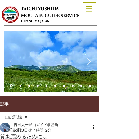
記事
山の記録
吉田太一登山ガイド事務所
山の記録
6月30日
読了時間: 2分
質を高めるためには。