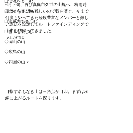
❏渓流を楽しむ
6月下旬、再び真庭市久世の山塊へ。梅雨時
期は、岩も沢も難しいので藪を漕ぐ。今まで
❑岩稜を楽しむ
何度もやってきた経験豊富なメンバーと難し
❏瀬戸内を楽しむ
い課題を設定してルートファインディングで
山中を彷徨ってきました。
❑雪山を楽しむ
↓久世の町並み
◇岡山の山
◇広島の山
◇四国の山々
目指す名もなき山は三角点が目印。まずは稜
線に上がるルートを探ります。