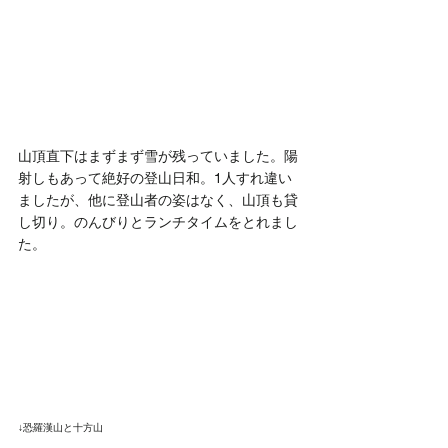
山頂直下はまずまず雪が残っていました。陽
射しもあって絶好の登山日和。1人すれ違い
ましたが、他に登山者の姿はなく、山頂も貸
し切り。のんびりとランチタイムをとれまし
た。
↓恐羅漢山と十方山