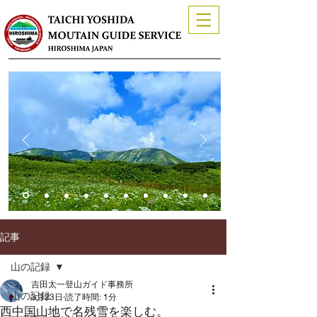
記事
山の記録
吉田太一登山ガイド事務所
山の記録
3月23日
読了時間: 1分
西中国山地で名残雪を楽しむ。