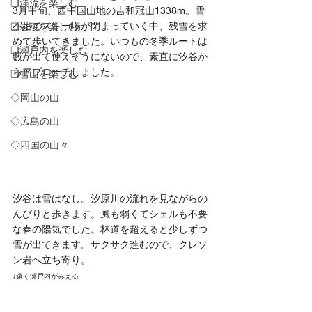
❏渓流を楽しむ
3月中旬、西中国山地の吉和冠山1338m。雪
不足でスキー場が閉まっていく中、残雪を求
❑岩稜を楽しむ
めて歩いてきました。いつもの冬季ルートは
❏瀬戸内を楽しむ
藪が出て使えそうにないので、素直に汐谷か
らアプローチしました。
❑雪山を楽しむ
◇岡山の山
◇広島の山
◇四国の山々
汐谷は雪はなし。汐原川の流れを見ながらの
んびりと歩きます。風も弱くてシェルも不要
な春の陽気でした。林道を超えると少しずつ
雪が出てきます。サクサク進むので、クレソ
ン岩へ立ち寄り。
↓遠く瀬戸内がみえる