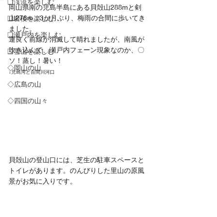
❏渓流を楽しむ
岡山県南の児島半島にある貝殻山288mと剣
山276m。3か月ぶり、梅雨の合間に歩いてき
❑岩稜を楽しむ
ました。
❏瀬戸内を楽しむ
運良く前線が消滅して晴れましたが、南風が
吹き込んで、瀬戸内フェーン現象なのか、〇
❑雪山を楽しむ
ソ！蒸し！暑い！
◇岡山の山
↓児島湾と百間川河口
◇広島の山
◇四国の山々
貝殻山の登山口には、芝生の駐車スペースと
トイレがあります。のんびりした里山の原風
景がお気に入りです。