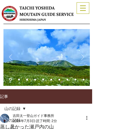
記事
山の記録
吉田太一登山ガイド事務所
山の記録
2024年7月3日
読了時間: 2分
蒸し暑かった瀬戸内の山