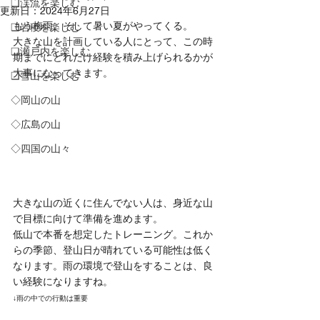
❏渓流を楽しむ
更新日：
2024年6月27日
もう梅雨。そして暑い夏がやってくる。
❑岩稜を楽しむ
大きな山を計画している人にとって、この時
❏瀬戸内を楽しむ
期までにどれだけ経験を積み上げられるかが
大事になってきます。
❑雪山を楽しむ
◇岡山の山
◇広島の山
◇四国の山々
大きな山の近くに住んでない人は、身近な山
で目標に向けて準備を進めます。
低山で本番を想定したトレーニング。これか
らの季節、登山日が晴れている可能性は低く
なります。雨の環境で登山をすることは、良
い経験になりますね。
↓雨の中での行動は重要