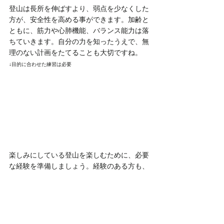
登山は長所を伸ばすより、弱点を少なくした
方が、安全性を高める事ができます。加齢と
ともに、筋力や心肺機能、バランス能力は落
ちていきます。自分の力を知ったうえで、無
理のない計画をたてることも大切ですね。
↓目的に合わせた練習は必要
楽しみにしている登山を楽しむために、必要
な経験を準備しましょう。経験のある方も、
過信しないようにしましょう。昨年度の
山岳
遭難統計
が発表されました。色々進化してい
る時代に逆行して右肩上がりのグラフ。自分
事として見ていただければと思います。