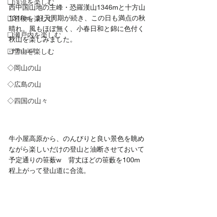
❏渓流を楽しむ
西中国山地の主峰・恐羅漢山1346mと十方山
1318m。好天周期が続き、この日も満点の秋
❑岩稜を楽しむ
晴れ。風もほぼ無く、小春日和と錦に色付く
❏瀬戸内を楽しむ
秋山を楽しみました。
❑雪山を楽しむ
↓十方山山頂
◇岡山の山
◇広島の山
◇四国の山々
牛小屋高原から、のんびりと良い景色を眺め
ながら楽しいだけの登山と油断させておいて
予定通りの笹薮w　背丈ほどの笹藪を100m
程上がって登山道に合流。