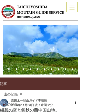
記事
山の記録
吉田太一登山ガイド事務所
山の記録
2025年11月23日
読了時間: 2分
紺碧の空と錦秋の西中国山地。