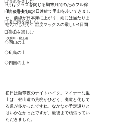
❏渓流を楽しむ
9月はクラスを閉じる期末月間のためフル稼
働。9月中旬に4日連続で里山を歩いてきまし
❑岩稜を楽しむ
た。前線が日本海に上がり、雨には当たりま
❏瀬戸内を楽しむ
せんでしたが、湿度マックスの厳しい4日間
でした。
❑雪山を楽しむ
↓矢掛町・龍王岳
◇岡山の山
◇広島の山
◇四国の山々
初日は熱帯夜のナイトハイク。マイナーな里
山は、登山道の荒廃がひどく、廃道と化して
る道が多かったですね。なかなか予定通りと
はいかなかったですが、最後まで頑張ってい
ただきました。