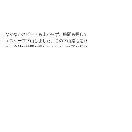
なかなかスピードも上がらず、時間も押して
エスケープ下山しました。この下山路も悪路
で、余計に時間が押してヘロヘロで下り切り
ました。
↓西中国山地山々
まだこの時期の里山はきついですねｗ　どこ
もクモの巣だらけでした。難しいコンディシ
ョンの中、みなさん頑張っていただき、無事