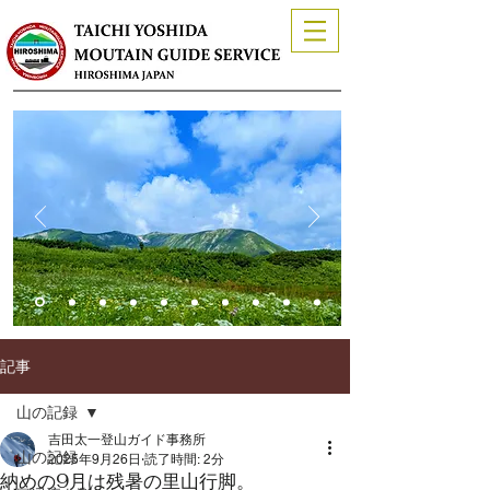
記事
山の記録
吉田太一登山ガイド事務所
山の記録
2025年9月26日
読了時間: 2分
納めの9月は残暑の里山行脚。