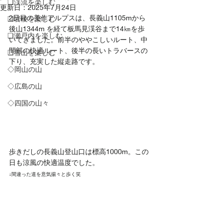
❏渓流を楽しむ
更新日：
2025年7月24日
2日目の美作アルプスは、長義山1105mから
❑岩稜を楽しむ
後山1344m を経て板馬見渓谷まで14㎞を歩
❏瀬戸内を楽しむ
いてきました。前半のややこしいルート、中
間部の快適ルート、後半の長いトラバースの
❑雪山を楽しむ
下り、充実した縦走路です。
◇岡山の山
◇広島の山
◇四国の山々
歩きだしの長義山登山口は標高1000m。この
日も涼風の快適温度でした。
↓間違った道を意気揚々と歩く笑