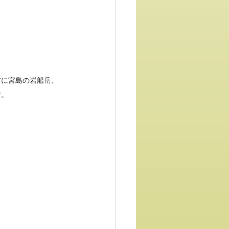
前に宮島の岩船岳、
す。