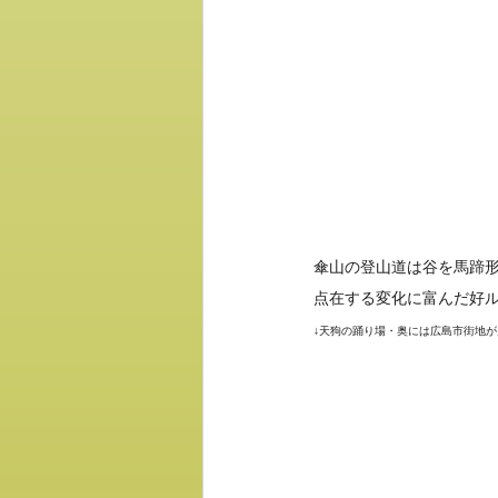
傘山の登山道は谷を馬蹄
点在する変化に富んだ好
↓天狗の踊り場・奥には広島市街地が