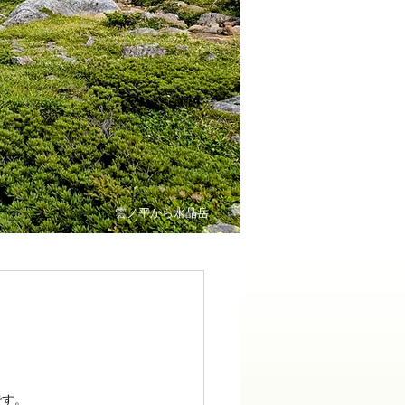
雲ノ平から水晶岳
。
です。