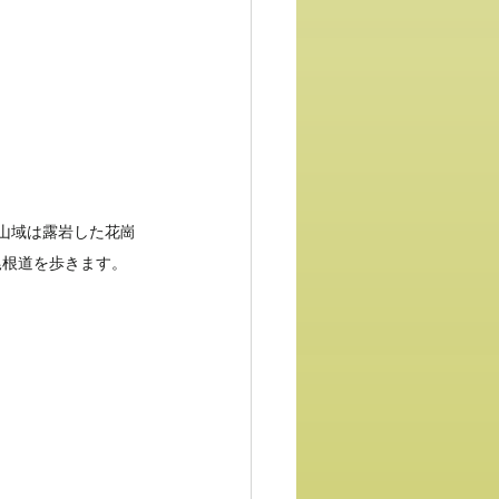
山域は露岩した花崗
尾根道を歩きます。