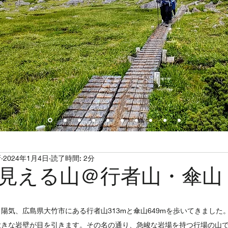
所
2024年1月4日
読了時間: 2分
見える山＠行者山・傘山
陽気、広島県大竹市にある行者山313mと傘山649mを歩いてきました
大きな岩壁が目を引きます。その名の通り、急峻な岩場を持つ行場の山