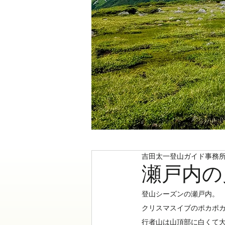
吉田太一登山ガイド事務
瀬戸内の
登山シーズンの瀬戸内。
クリスマスイブのポカポカ
行者山は山頂部に白くて