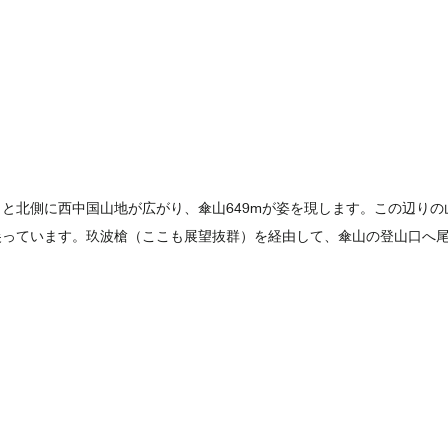
と北側に西中国山地が広がり、傘山649mが姿を現します。この辺りの
尖っています。玖波槍（ここも展望抜群）を経由して、傘山の登山口へ