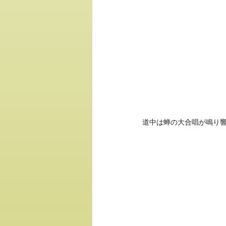
道中は蝉の大合唱が鳴り