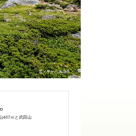
雲ノ平から水晶岳
。
487ｍと武田山