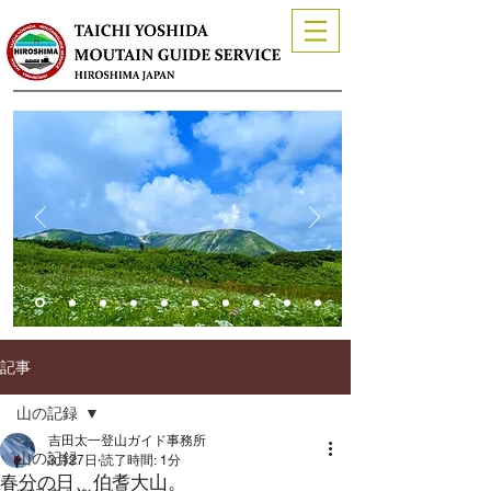
記事
山の記録
吉田太一登山ガイド事務所
山の記録
3月27日
読了時間: 1分
春分の日、伯耆大山。