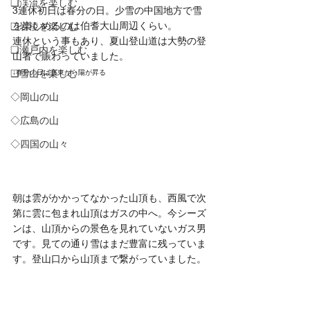
❏渓流を楽しむ
3連休初日は春分の日。少雪の中国地方で雪
を楽しめるのは伯耆大山周辺くらい。
❑岩稜を楽しむ
連休という事もあり、夏山登山道は大勢の登
❏瀬戸内を楽しむ
山者で賑わっていました。
❑雪山を楽しむ
↓春分の日は真東から陽が昇る
◇岡山の山
◇広島の山
◇四国の山々
朝は雲がかかってなかった山頂も、西風で次
第に雲に包まれ山頂はガスの中へ。今シーズ
ンは、山頂からの景色を見れていないガス男
です。見ての通り雪はまだ豊富に残っていま
す。登山口から山頂まで繋がっていました。