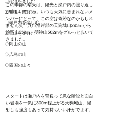
❏渓流を楽しむ
この季節の晴天は、陽光と瀬戸内の照り返し
が眩しいですね。いつも天気に恵まれないメ
❑岩稜を楽しむ
ンバーにとって、この空は奇跡なのかもしれ
❏瀬戸内を楽しむ
ません笑　呉市沿岸部の天狗城山293mから
絵下山559m、明神山502mをグルっと歩いて
❑雪山を楽しむ
きました。
◇岡山の山
◇広島の山
◇四国の山々
スタートは瀬戸内を背負って急な階段と面白
い岩場を一気に300m程上がる天狗城山。陽
射しも強度もあって気持ちいい汗がでます。