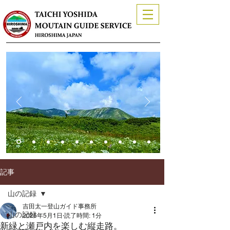
記事
山の記録
吉田太一登山ガイド事務所
山の記録
2025年5月1日
読了時間: 1分
新緑と瀬戸内を楽しむ縦走路。