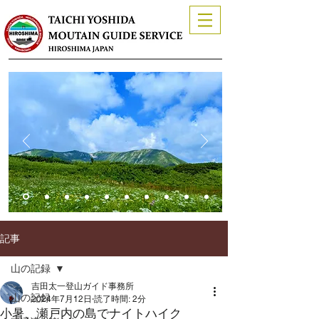
記事
山の記録
吉田太一登山ガイド事務所
山の記録
2024年7月12日
読了時間: 2分
小暑、瀬戸内の島でナイトハイク