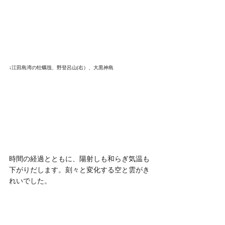
↓江田島湾の牡蠣筏、野登呂山(右）、大黒神島
時間の経過とともに、陽射しも和らぎ気温も
下がりだします。刻々と変化する空と雲がき
れいでした。