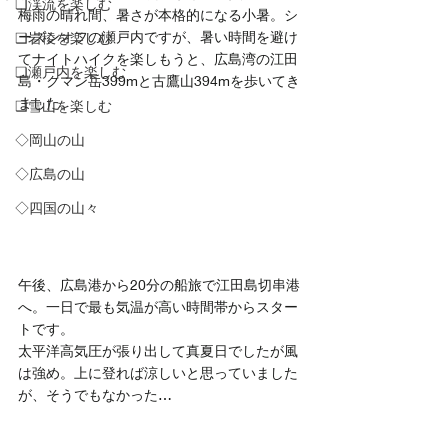
❏渓流を楽しむ
梅雨の晴れ間、暑さが本格的になる小暑。シ
ーズンオフの瀬戸内ですが、暑い時間を避け
❑岩稜を楽しむ
てナイトハイクを楽しもうと、広島湾の江田
❏瀬戸内を楽しむ
島・クマン岳399mと古鷹山394mを歩いてき
ました。
❑雪山を楽しむ
◇岡山の山
◇広島の山
◇四国の山々
午後、広島港から20分の船旅で江田島切串港
へ。一日で最も気温が高い時間帯からスター
トです。
太平洋高気圧が張り出して真夏日でしたが風
は強め。上に登れば涼しいと思っていました
が、そうでもなかった…