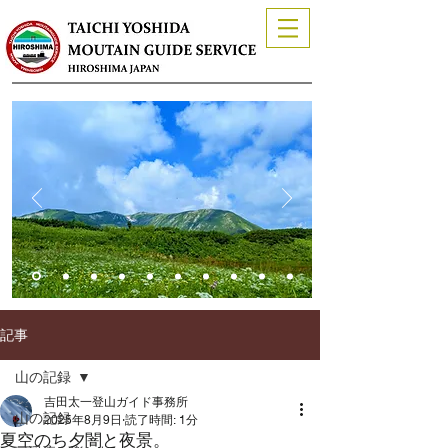
記事
山の記録
吉田太一登山ガイド事務所
山の記録
2025年8月9日
読了時間: 1分
夏空のち夕闇と夜景。