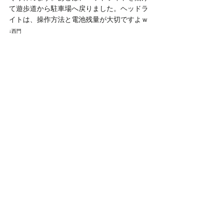
て遊歩道から駐車場へ戻りました。ヘッドラ
イトは、操作方法と電池残量が大切ですよｗ
↓西門
外周遊歩道を歩いていると、眼下で花火。周
辺地域や岡山市方面まで4箇所くらい見えま
した。嬉しいサプライズとなった納涼ナイト
ハイクでした。お疲れ様でした。
◇岡山の山