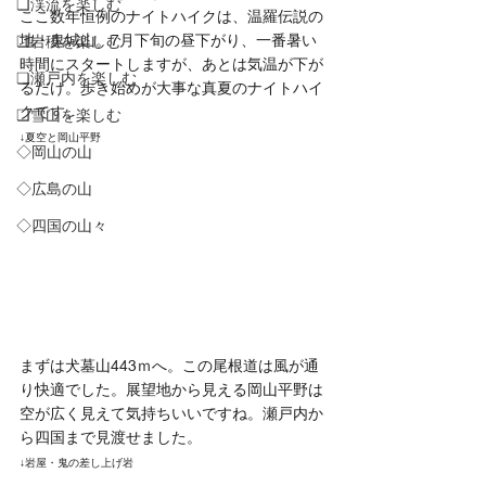
❏渓流を楽しむ
ここ数年恒例のナイトハイクは、温羅伝説の
地・鬼城山。7月下旬の昼下がり、一番暑い
❑岩稜を楽しむ
時間にスタートしますが、あとは気温が下が
❏瀬戸内を楽しむ
るだけ。歩き始めが大事な真夏のナイトハイ
クです。
❑雪山を楽しむ
↓夏空と岡山平野
◇岡山の山
◇広島の山
◇四国の山々
まずは犬墓山443ｍへ。この尾根道は風が通
り快適でした。展望地から見える岡山平野は
空が広く見えて気持ちいいですね。瀬戸内か
ら四国まで見渡せました。
↓岩屋・鬼の差し上げ岩