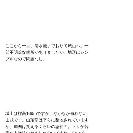
ここから一旦、清水池までおりて城山へ。一
部不明瞭な箇所がありましたが、地形はシン
プルなので問題なし。
城山は標高169mですが、なかなか侮れない
山城です。山頂部は平らに整地されています
が、周囲は笑えるくらいの急斜面。下りが苦
手な人は怖いかもしれないですね。なので、