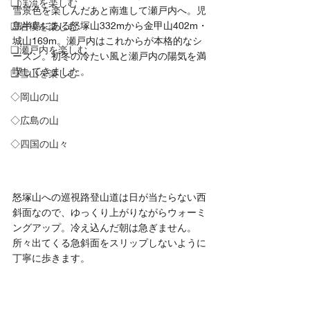
❏渓流を楽しむ
雪景色を楽しんだあと南進して瀬戸内へ。児
島半島にある怒塚山332mから金甲山402m・
❑岩稜を楽しむ
城山169m。瀬戸内はこれからが本格的なシ
❏瀬戸内を楽しむ
ーズン。初冬の冷たい風と瀬戸内の陽気を満
喫してきました。
❑雪山を楽しむ
◇岡山の山
◇広島の山
◇四国の山々
怒塚山への巡視路登山道は日が当たらない西
斜面なので、ゆっくり上がりながらウォーミ
ングアップ。冷え込んだ朝は急ぎません。
所々出てくる急斜面をスリップしないように
丁寧に歩きます。