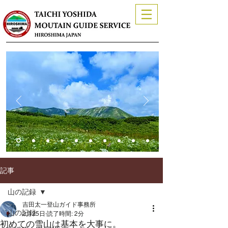
記事
山の記録
吉田太一登山ガイド事務所
山の記録
2月25日
読了時間: 2分
初めての雪山は基本を大事に。