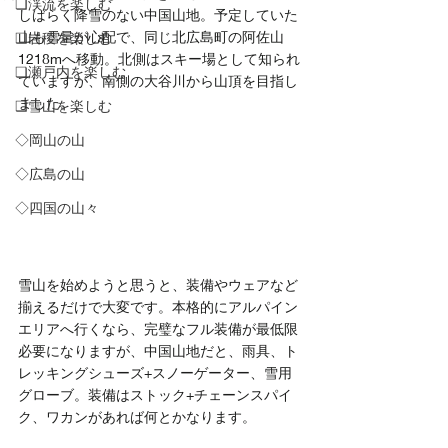
❏渓流を楽しむ
しばらく降雪のない中国山地。予定していた
山も雪量が心配で、同じ北広島町の阿佐山
❑岩稜を楽しむ
1218mへ移動。北側はスキー場として知られ
❏瀬戸内を楽しむ
ていますが、南側の大谷川から山頂を目指し
ました。
❑雪山を楽しむ
◇岡山の山
◇広島の山
◇四国の山々
雪山を始めようと思うと、装備やウェアなど
揃えるだけで大変です。本格的にアルパイン
エリアへ行くなら、完璧なフル装備が最低限
必要になりますが、中国山地だと、雨具、ト
レッキングシューズ+スノーゲーター、雪用
グローブ。装備はストック+チェーンスパイ
ク、ワカンがあれば何とかなります。