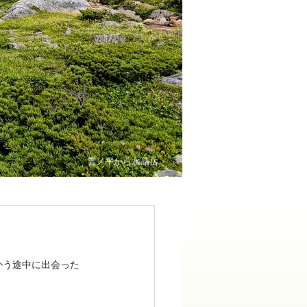
雲ノ平から水晶岳
かう途中に出会った