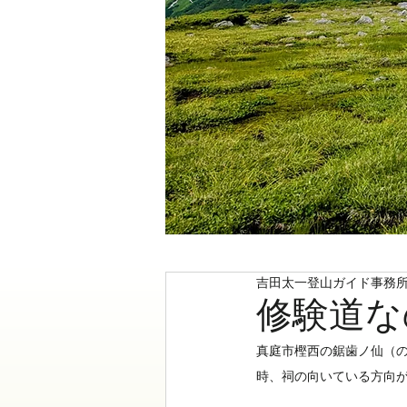
吉田太一登山ガイド事務
修験道な
真庭市樫西の鋸歯ノ仙（の
時、祠の向いている方向