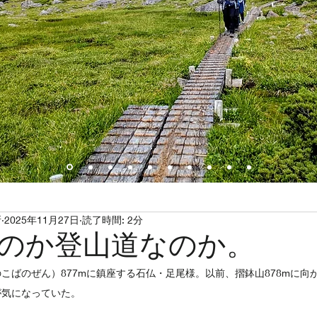
所
2025年11月27日
読了時間: 2分
のか登山道なのか。
こばのぜん）877mに鎮座する石仏・足尾様。以前、摺鉢山878mに向
が気になっていた。