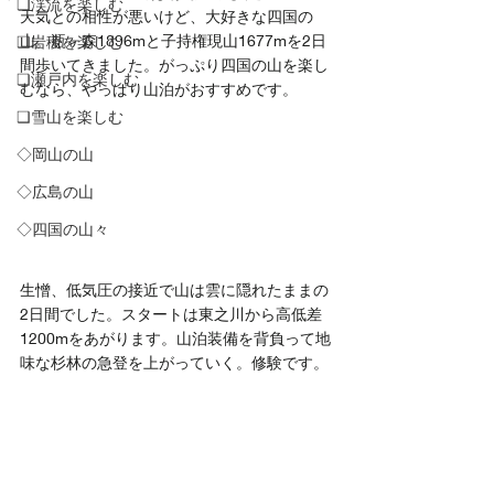
❏渓流を楽しむ
天気との相性が悪いけど、大好きな四国の
山。瓶ヶ森1896mと子持権現山1677mを2日
❑岩稜を楽しむ
間歩いてきました。がっぷり四国の山を楽し
❏瀬戸内を楽しむ
むなら、やっぱり山泊がおすすめです。
❑雪山を楽しむ
◇岡山の山
◇広島の山
◇四国の山々
生憎、低気圧の接近で山は雲に隠れたままの
2日間でした。スタートは東之川から高低差
1200mをあがります。山泊装備を背負って地
味な杉林の急登を上がっていく。修験です。