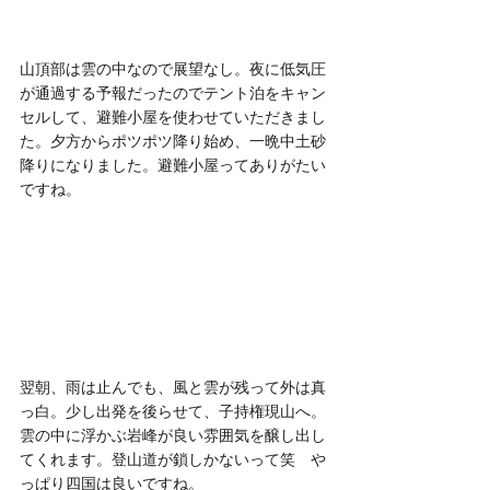
山頂部は雲の中なので展望なし。夜に低気圧
が通過する予報だったのでテント泊をキャン
セルして、避難小屋を使わせていただきまし
た。夕方からポツポツ降り始め、一晩中土砂
降りになりました。避難小屋ってありがたい
ですね。
翌朝、雨は止んでも、風と雲が残って外は真
っ白。少し出発を後らせて、子持権現山へ。
雲の中に浮かぶ岩峰が良い雰囲気を醸し出し
てくれます。登山道が鎖しかないって笑　や
っぱり四国は良いですね。