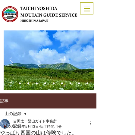
記事
山の記録
吉田太一登山ガイド事務所
山の記録
2025年5月13日
読了時間: 1分
やっぱり四国の山は修験でした。