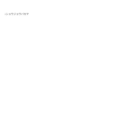
↓ショウジョウバカマ
山頂で楽しむ景色もないので、早々に下山は
再び高低差1200m。景色のない2日間で心身
共に鍛えていただきました。ありがとうござ