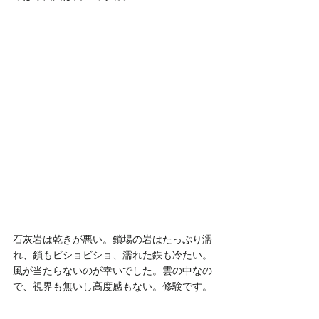
石灰岩は乾きが悪い。鎖場の岩はたっぷり濡
れ、鎖もビショビショ、濡れた鉄も冷たい。
風が当たらないのが幸いでした。雲の中なの
で、視界も無いし高度感もない。修験です。