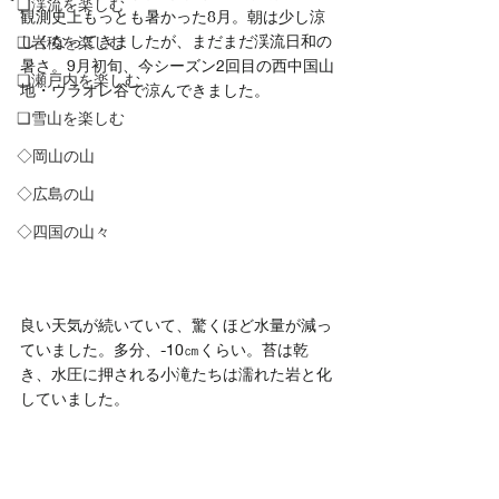
❏渓流を楽しむ
観測史上もっとも暑かった8月。朝は少し涼
しくなってきましたが、まだまだ渓流日和の
❑岩稜を楽しむ
暑さ。9月初旬、今シーズン2回目の西中国山
❏瀬戸内を楽しむ
地・ウラオレ谷で涼んできました。
❑雪山を楽しむ
◇岡山の山
◇広島の山
◇四国の山々
良い天気が続いていて、驚くほど水量が減っ
ていました。多分、-10㎝くらい。苔は乾
き、水圧に押される小滝たちは濡れた岩と化
していました。