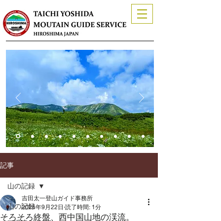
記事
山の記録
吉田太一登山ガイド事務所
山の記録
2025年9月22日
読了時間: 1分
そろそろ終盤、西中国山地の渓流。