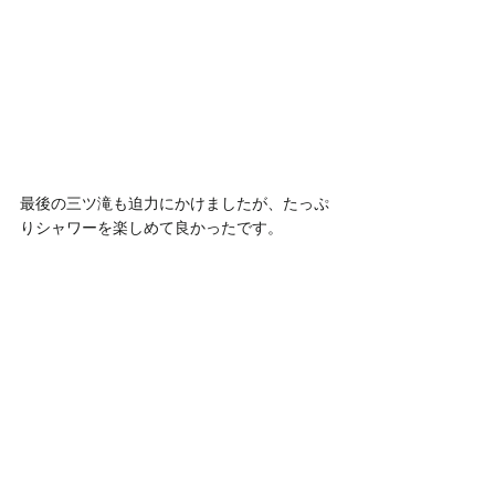
最後の三ツ滝も迫力にかけましたが、たっぷ
りシャワーを楽しめて良かったです。
9月に入りました。渓流もそろそろ終わっ
て、里山へ戻ります。台風や秋雨前線など天