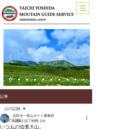
記事
山の記録
吉田太一登山ガイド事務所
山の記録
1月9日
読了時間: 2分
いつもの伯耆大山。