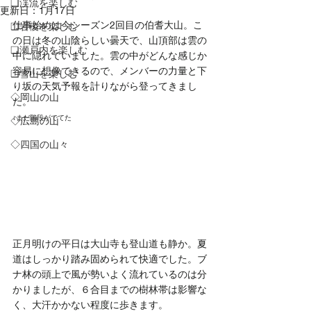
❏渓流を楽しむ
更新日：
1月17日
仕事始めは今シーズン2回目の伯耆大山。こ
❑岩稜を楽しむ
の日は冬の山陰らしい曇天で、山頂部は雲の
❏瀬戸内を楽しむ
中に隠れていました。雲の中がどんな感じか
容易に想像できるので、メンバーの力量と下
❑雪山を楽しむ
り坂の天気予報を計りながら登ってきまし
◇岡山の山
た。
↓まだ階段がでてた
◇広島の山
◇四国の山々
正月明けの平日は大山寺も登山道も静か。夏
道はしっかり踏み固められて快適でした。ブ
ナ林の頭上で風が勢いよく流れているのは分
かりましたが、６合目までの樹林帯は影響な
く、大汗かかない程度に歩きます。