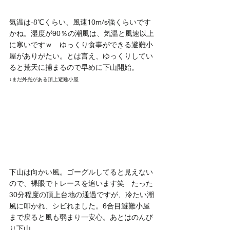
気温は-8℃くらい、風速10m/s強くらいです
かね。湿度が90％の潮風は、気温と風速以上
に寒いですｗ　ゆっくり食事ができる避難小
屋がありがたい。とは言え、ゆっくりしてい
ると荒天に捕まるので早めに下山開始。
↓まだ外光がある頂上避難小屋
下山は向かい風。ゴーグルしてると見えない
ので、裸眼でトレースを追います笑　たった
30分程度の頂上台地の通過ですが、冷たい潮
風に叩かれ、シビれました。6合目避難小屋
まで戻ると風も弱まり一安心。あとはのんび
り下山。