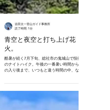
吉田太一登山ガイド事務所
読了時間: 1分
青空と夜空と打ち上げ花
火。
酷暑が続く7月下旬、総社市の鬼城山で恒例
のナイトハイク。午後の一番暑い時間から日
の入り後まで、いつもと違う時間の中、なか
なか下がらない気温と少しづつ変化する空を
楽しんできました。 樹林の尾根道は風が通
ると快適でしたが、風が止まると蒸し風呂で
した。上空には発達中の積乱雲。 ↓岩屋周辺
は風情があります 夕暮れ近くになると、遠