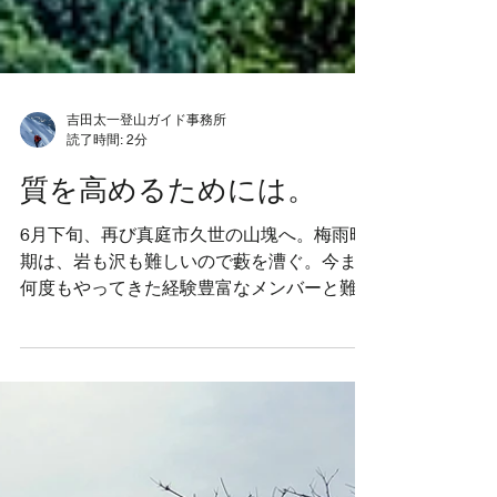
吉田太一登山ガイド事務所
読了時間: 2分
質を高めるためには。
6月下旬、再び真庭市久世の山塊へ。梅雨時
期は、岩も沢も難しいので藪を漕ぐ。今まで
何度もやってきた経験豊富なメンバーと難し
い課題を設定してルートファインディングで
山中を彷徨ってきました。 ↓久世の町並み 目
指す名もなき山は三角点が目印。まずは稜線