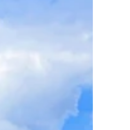
くから雷鳴が聞こえ、電波が不安定ながらレ
ーダーで確認すると、近くでピンポイントの
雨雲。ゲリラ豪雨は予測不能とはいえ、なぜ
ここだけ？って笑 安全な車道まで急ぎ足で
移動して、いったん退避。レーダーを確認し
て大丈夫そうなので再び歩き出す。ナイトハ
イクはエスケープルートの確保は不可欠で
す。 遊歩道を歩いて展望地で夕涼み。風が
汗を全て吹き飛ばしてくれました。少しづつ
街の灯りが灯り始めます。夕暮れから夜にな
るトワイライトは一番好きな時間です。 眼
下の夜景からは打ち上げ花火。一度に2か所
見れる特等席から夏の夜空を楽しみました。
まだまだ暑い日が続きます。場所と時間を選
んで、無理のない夏山シーズンを過ごしたい
ですね。 ↓ピンポイントのゲリラ豪雨