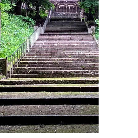
の力量を考えてルートの選択肢を持っておく
ことが大切です。 新緑の季節。林野火災か
ら450日余り、樹木は炭焼きのままですが、
緑は少しずつ成長しています。木陰を作るの
はまだまだ先ですが、再生する自然の力は力
強いですね。 ↓2025年6月(左） 2026年6月
(右) 時々強く降る時間もありましたが、シト
シトとした梅雨らしい雨が降り続けました。
雨雲は低く、低山なのに雲海が見えました。
誰も好き好んで雨の日に登山はしたくないで
すが、何事も経験しないと危機管理能力もあ
がりません。メンバーにとっては大きな経験
値を積めたと思います。しばらく雨の日が続
きそうなので洗濯が大変です笑