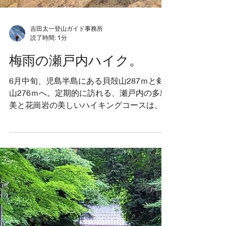
吉田太一登山ガイド事務所
読了時間: 1分
梅雨の瀬戸内ハイク。
6月中旬、児島半島にある貝殻山287ｍと剣
山276ｍへ。定期的に訪れる、瀬戸内の多島
美と花崗岩の美しいハイキングコースは、雨
の一日となりました。 こんな日にわざわざ
登る人もいないので貸し切りでした笑 雨の
日に歩く時は、雨量、気温、風の変化を予測
して装備を整えます。天気の急変とメンバー