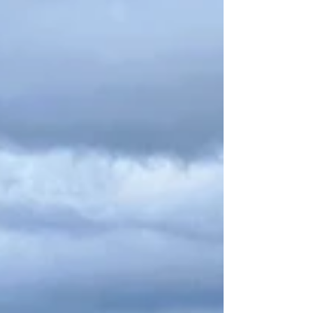
な登山日和の1日でした。 特に難しいところ
も危険なところもないので、初心者におすす
めですね。昨夏は中林川から山頂へ抜け、冬
は雪を楽しめます。四季を通じて楽しめる良
い山です。 2日目はルートファインディン。
Aコースから森林浴ハイクで峠まで上がり、
福ヶ乢から南進して百乢を目指します。 人
工林と自然林の境界尾根を進みます。テープ
もなく藪も少なく快適。 順調に進んでいた
のが井村川源頭の乢周辺で現在地を見失いま
した。ルートミスではないのですが、予想し
た地形と地図が一致しない。進み過ぎたの
か、まだ先なのか、時間軸もズレると修正が
難しいですね。 ↓文殊の知恵とはいかないこ
ともある こんなことも多々あるのですが、
リカバリーができるメンバーなので安心で
す。問題を修正して先に進みます。