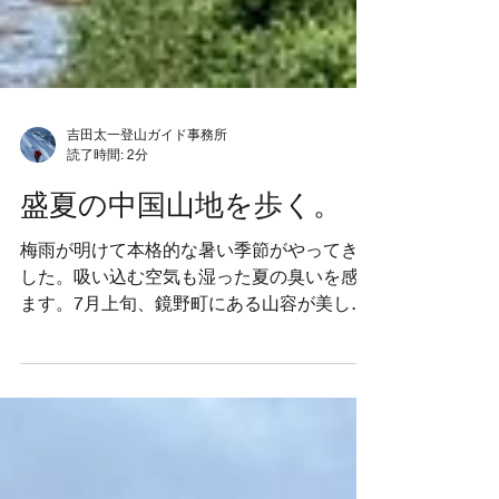
吉田太一登山ガイド事務所
読了時間: 2分
盛夏の中国山地を歩く。
梅雨が明けて本格的な暑い季節がやってきま
した。吸い込む空気も湿った夏の臭いを感じ
ます。7月上旬、鏡野町にある山容が美しい
泉山1209ｍを2日間歩いてきました。 1日目
は北端の笠菅峠から山頂を往復。出だしの急
登を頑張って尾根に出れば、風が通る快適な
縦走路を楽しめます。雲も広がり笹原も快適