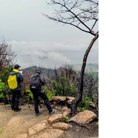
に上がるルートを探ります。 林道を利用し
ながら谷筋を詰めるも行き詰る。地形を見極
めて、時には強引に突き進むこともある。
尾根に上がれば角度を出して稜線を進む。必
ずピークに出るので現在地を確認する。 次
のウェイポイントを決め、派生する尾根の角
度を間違えないよう下り始める。 開けた緩
斜面の樹林帯に出ると、頼れるのはコンパ
ス。少し動きながら情報を仕入れて進む方向
を決める。 思いがけない景色に出会う事も
あるけど、地形が変化しているわけではない
ので、やっぱり地図で確認。 最後の下山は
慎重にルートを決める。気が急いて確認を疎
かにすると沢筋に吸い込まれてしまいます。
目の前の景色と地形図を精査して最適な判断
を下す。この繰り返しです。 集中して歩か
ないと簡単にルートを見失ってしまいそうな
山でしたが、いいルートファインディング